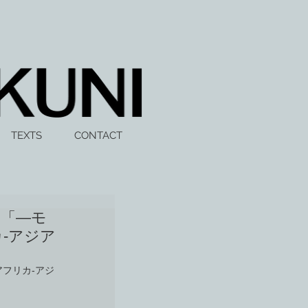
TEXTS
CONTACT
の「―モ
‐アジア
フリカ‐アジ