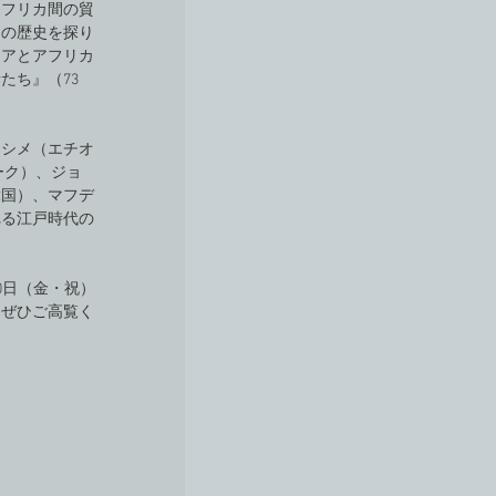
アフリカ間の貿
ラの歴史を探り
ジアとアフリカ
たち』（73
・シメ（エチオ
ーク）、ジョ
韓国）、マフデ
れる江戸時代の
。
0日（金・祝）
。ぜひご高覧く