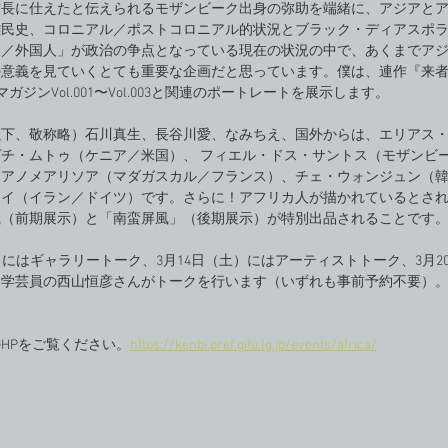
信長に仕えたと伝えられるモザンビーク出身の弥助を端緒に、アジアと
難民史、コロニアル／ポストコロニアル的状況とブラック・ディアスポ
人／外国人」が政治の争点となっている現在の状況の中で、あくまでア
意義を見ていくとても重要な企画だと思っています。僕は、連作『来者
マガジンVol.001〜Vol.003と関連のポートレートを展示します。
以下、敬称略）石川真生、長谷川愛、なみちえ、国外からは、エリアス
チ・ムトゥ（ケニア／米国）、 フィエル・ドス・サントス（モザンビ
リアノメアリソア（マダガスカル／フランス）、チェ・ウォンジュン（
エイ（イラン／ドイツ）です。さらに！アフリカ人が描かれているとさ
風（前期展示）と「南蛮屏風」（後期展示）が特別出品されることです
金）にはギャラリートーク、3月14日（土）にはアーティストトーク、3月2
当学芸員の西山恒彦さんがトークを行います（いずれも事前予約不要）
HPをご覧ください。
https://kenbi.pref.gifu.lg.jp/events/africa/